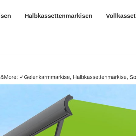
isen
Halbkassettenmarkisen
Vollkasse
r&More: ✓Gelenkarmmarkise, Halbkassettenmarkise, Son