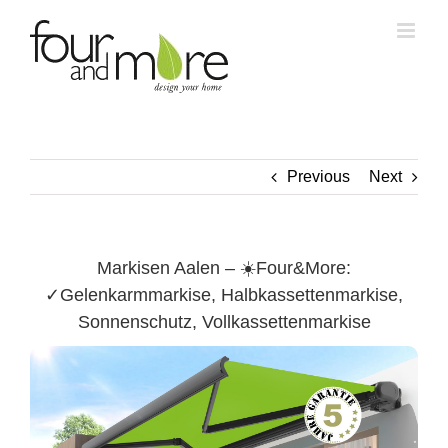
Skip
to
content
Previous
Next
Markisen Aalen – ☀️Four&More:
✓Gelenkarmmarkise, Halbkassettenmarkise,
Sonnenschutz, Vollkassettenmarkise