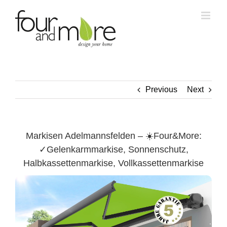
Skip
to
content
Previous
Next
Markisen Adelmannsfelden – ☀️Four&More:
✓Gelenkarmmarkise, Sonnenschutz,
Halbkassettenmarkise, Vollkassettenmarkise