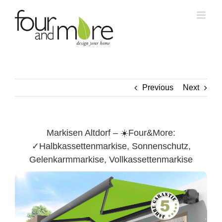
Skip
to
content
Previous
Next
Markisen Altdorf – ☀️Four&More:
✓Halbkassettenmarkise, Sonnenschutz,
Gelenkarmmarkise, Vollkassettenmarkise