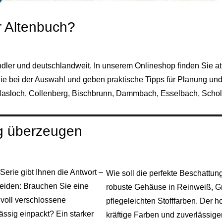
r Altenbuch?
dler und deutschlandweit. In unserem Onlineshop finden Sie a
ie bei der Auswahl und geben praktische Tipps für Planung und
asloch
,
Collenberg
,
Bischbrunn
,
Dammbach
,
Esselbach
,
Schol
tag überzeugen
erie gibt Ihnen die Antwort –
Wie soll die perfekte Beschattun
heiden: Brauchen Sie eine
robuste Gehäuse in Reinweiß, Gr
 voll verschlossene
pflegeleichten Stofffarben. Der 
ässig einpackt? Ein starker
kräftige Farben und zuverlässige