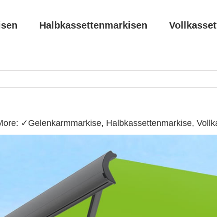
isen
Halbkassettenmarkisen
Vollkasse
More: ✓Gelenkarmmarkise, Halbkassettenmarkise, Vollk