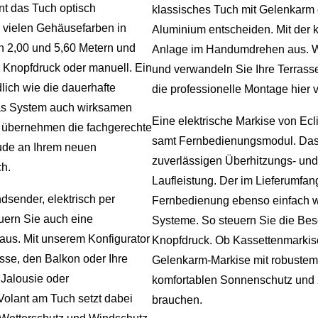
nt das Tuch optisch
klassisches Tuch mit Gelenkarm
s vielen Gehäusefarben in
Aluminium entscheiden. Mit der 
en 2,00 und 5,60 Metern und
Anlage im Handumdrehen aus. W
r Knopfdruck oder manuell. Ein
und verwandeln Sie Ihre Terrass
lich wie die dauerhafte
die professionelle Montage hier v
das System auch wirksamen
Eine elektrische Markise von Ec
 übernehmen die fachgerechte
samt Fernbedienungsmodul. Das 
eude an Ihrem neuen
zuverlässigen Überhitzungs- und
ch.
Laufleistung. Der im Lieferumfa
dsender, elektrisch per
Fernbedienung ebenso einfach w
uern Sie auch eine
Systeme. So steuern Sie die Bes
us. Mit unserem Konfigurator
Knopfdruck. Ob Kassettenmarkis
asse, den Balkon oder Ihre
Gelenkarm-Markise mit robustem 
 Jalousie oder
komfortablen Sonnenschutz und 
Volant am Tuch setzt dabei
brauchen.