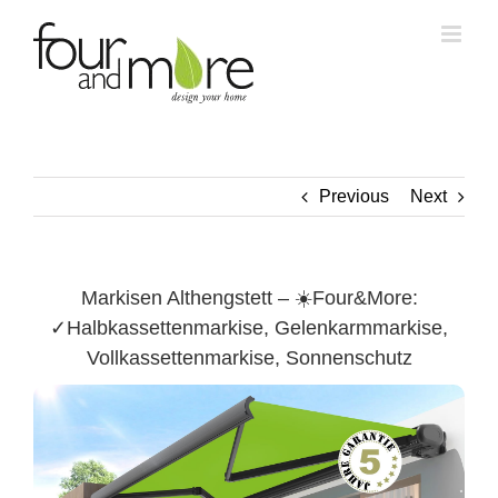
Skip
to
content
Previous
Next
Markisen Althengstett – ☀️Four&More:
✓Halbkassettenmarkise, Gelenkarmmarkise,
Vollkassettenmarkise, Sonnenschutz