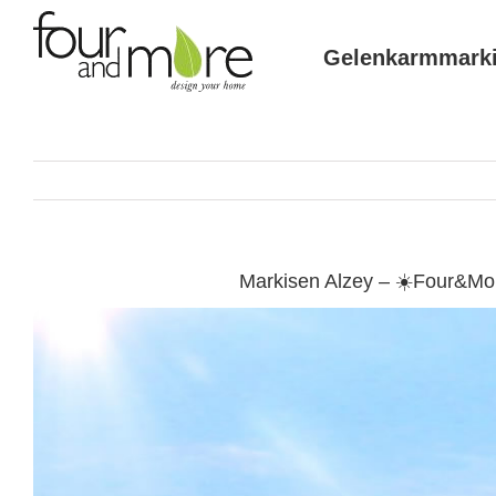
Skip
to
Gelenkarmmark
content
Markisen Alzey – ☀️Four&Mo