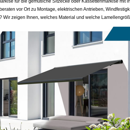
se für die gemütliche Sitzecke oder Kassettenmarkise mit inte
beraten vor Ort zu Montage, elektrischen Antrieben, Windfesti
? Wir zeigen Ihnen, welches Material und welche Lamellengrö