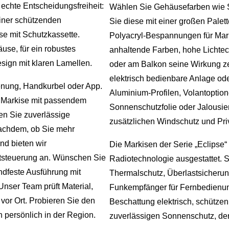
echte Entscheidungsfreiheit:
Wählen Sie Gehäusefarben wie S
iner schützenden
Sie diese mit einer großen Palett
se mit Schutzkassette.
Polyacryl‑Bespannungen für Mark
use, für ein robustes
anhaltende Farben, hohe Lichtec
esign mit klaren Lamellen.
oder am Balkon seine Wirkung ze
elektrisch bedienbare Anlage od
ienung, Handkurbel oder App.
Aluminium‑Profilen, Volantoptio
ge Markise mit passendem
Sonnenschutzfolie oder Jalousie
n Sie zuverlässige
zusätzlichen Windschutz und Pri
nachdem, ob Sie mehr
d bieten wir
Die Markisen der Serie „Eclipse“
chtsteuerung an. Wünschen Sie
Radiotechnologie ausgestattet.
ndfeste Ausführung mit
Thermalschutz, Überlastsicherun
nser Team prüft Material,
Funkempfänger für Fernbedienun
or Ort. Probieren Sie den
Beschattung elektrisch, schütze
n persönlich in der Region.
zuverlässigen Sonnenschutz, der 