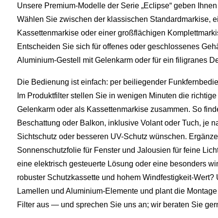
Unsere Premium‑Modelle der Serie „Eclipse“ geben Ihnen 
Wählen Sie zwischen der klassischen Standardmarkise, e
Kassettenmarkise oder einer großflächigen Komplettmarki
Entscheiden Sie sich für offenes oder geschlossenes Gehä
Aluminium‑Gestell mit Gelenkarm oder für ein filigranes D
Die Bedienung ist einfach: per beiliegender Funkfernbed
Im Produktfilter stellen Sie in wenigen Minuten die richti
Gelenkarm oder als Kassettenmarkise zusammen. So finde
Beschattung oder Balkon, inklusive Volant oder Tuch, je 
Sichtschutz oder besseren UV-Schutz wünschen. Ergänzen
Sonnenschutzfolie für Fenster und Jalousien für feine Li
eine elektrisch gesteuerte Lösung oder eine besonders wi
robuster Schutzkassette und hohem Windfestigkeit-Wert? U
Lamellen und Aluminium-Elemente und plant die Montage v
Filter aus — und sprechen Sie uns an; wir beraten Sie ger