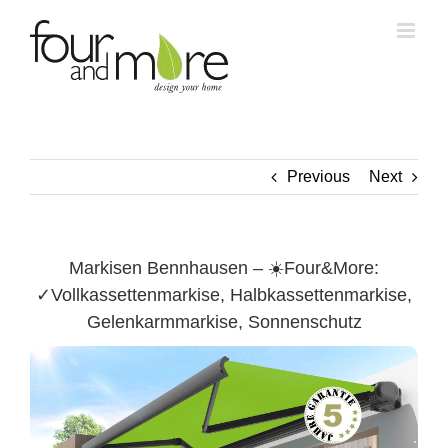
Skip
to
content
Previous
Next
Markisen Bennhausen – ☀️Four&More:
✓Vollkassettenmarkise, Halbkassettenmarkise,
Gelenkarmmarkise, Sonnenschutz