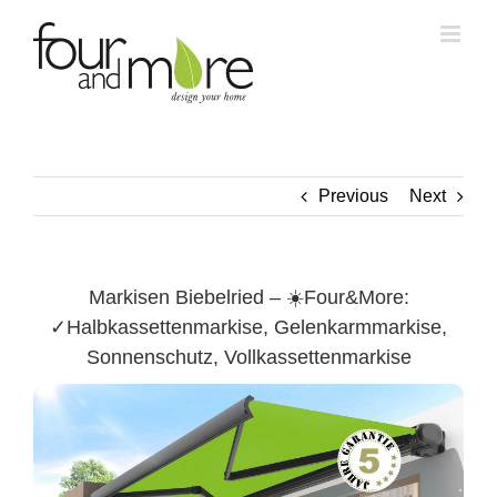
Skip
to
content
Previous
Next
Markisen Biebelried – ☀️Four&More:
✓Halbkassettenmarkise, Gelenkarmmarkise,
Sonnenschutz, Vollkassettenmarkise