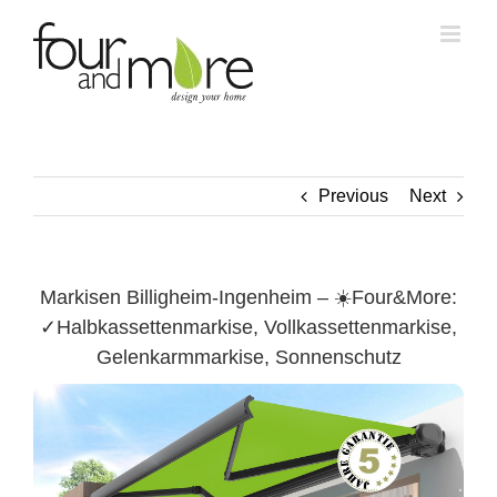
Skip
to
content
Previous
Next
Markisen Billigheim-Ingenheim – ☀️Four&More:
✓Halbkassettenmarkise, Vollkassettenmarkise,
Gelenkarmmarkise, Sonnenschutz
Billigheim