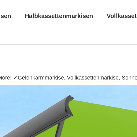
isen
Halbkassettenmarkisen
Vollkasse
More: ✓Gelenkarmmarkise, Vollkassettenmarkise, Sonn