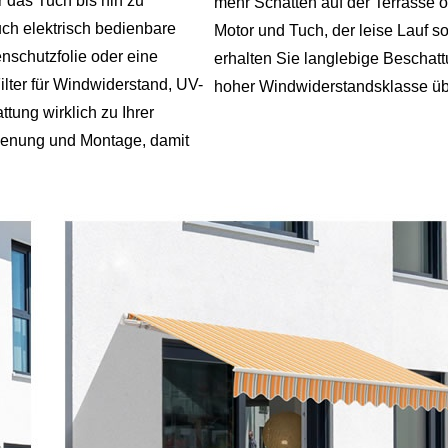
 das Tuch bis hin zu
mehr Schatten auf der Terrasse 
uch elektrisch bedienbare
Motor und Tuch, der leise Lauf s
nschutzfolie oder eine
erhalten Sie langlebige Beschattu
ilter für Windwiderstand, UV-
hoher Windwiderstandsklasse üb
tung wirklich zu Ihrer
edienung und Montage, damit