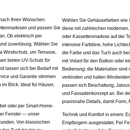
 nach Ihren Wünschen:
Wählen Sie Gehäusefarben wie S
settenmarkisen und passen Sie
diese mit zahlreichen modernen, s
n. Ob elektrisch per
oder Kassettenmarkise auf der Te
und zuverlässig. Wählen Sie
intensive Farbtöne, hohe Lichtec
ra Windschutz, um Terrasse,
die Farbe und das Tuch auch be
en bieten UV-Schutz für
mit Volant für den Balkon oder e
d lassen sich bei Bedarf mit
Bedienung: die Materialien sind 
rvice und Garantie stimmen
verbinden und halten Windwider
 im Blick. Ideal für Häuser,
passen sich Beschattung, Jalous
und Fassadenkonzept an. Bei de
praxisnahe Details, damit Form,
rbel oder per Smart-Home-
der Fenster — unser
Technik und Komfort in einem: E
ekunden. Von klassischen
Empfängern ausgestattet. Per Fe