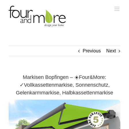
Skip
to
content
Previous
Next
Markisen Bopfingen – ☀️Four&More:
✓Vollkassettenmarkise, Sonnenschutz,
Gelenkarmmarkise, Halbkassettenmarkise