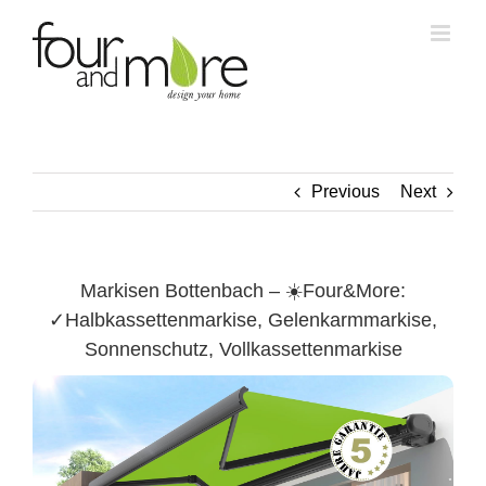
Skip
to
content
Previous
Next
Markisen Bottenbach – ☀️Four&More:
✓Halbkassettenmarkise, Gelenkarmmarkise,
Sonnenschutz, Vollkassettenmarkise