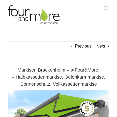
Skip
to
content
Previous
Next
Markisen Brackenheim – ☀️Four&More:
✓Halbkassettenmarkise, Gelenkarmmarkise,
Sonnenschutz, Vollkassettenmarkise