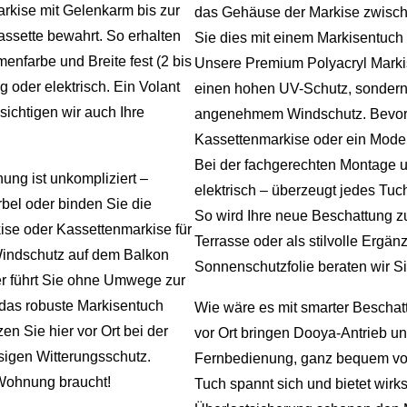
rkise mit Gelenkarm bis zur
das Gehäuse der Markise zwische
ssette bewahrt. So erhalten
Sie dies mit einem Markisentuch 
enfarbe und Breite fest (2 bis
Unsere Premium Polyacryl Markis
 oder elektrisch. Ein Volant
einen hohen UV-Schutz, sondern 
sichtigen wir auch Ihre
angenehmem Windschutz. Bevorz
Kassettenmarkise oder ein Mode
Bei der fachgerechten Montage 
ng ist unkompliziert –
elektrisch – überzeugt jedes Tuch
bel oder binden Sie die
So wird Ihre neue Beschattung zu
ise oder Kassettenmarkise für
Terrasse oder als stilvolle Erg
 Windschutz auf dem Balkon
Sonnenschutzfolie beraten wir Si
er führt Sie ohne Umwege zur
das robuste Markisentuch
Wie wäre es mit smarter Beschat
en Sie hier vor Ort bei der
vor Ort bringen Dooya-Antrieb und
sigen Witterungsschutz.
Fernbedienung, ganz bequem vom 
 Wohnung braucht!
Tuch spannt sich und bietet wir