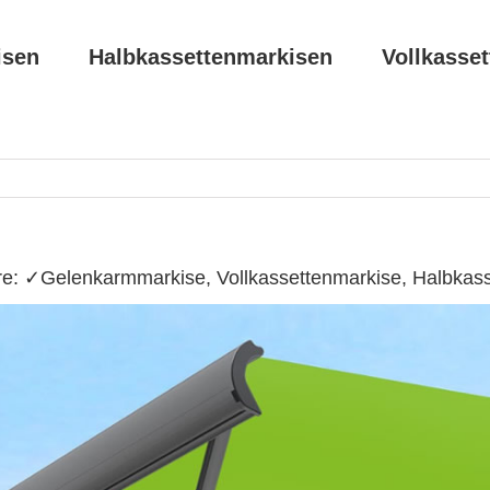
isen
Halbkassettenmarkisen
Vollkasse
e: ✓Gelenkarmmarkise, Vollkassettenmarkise, Halbkas