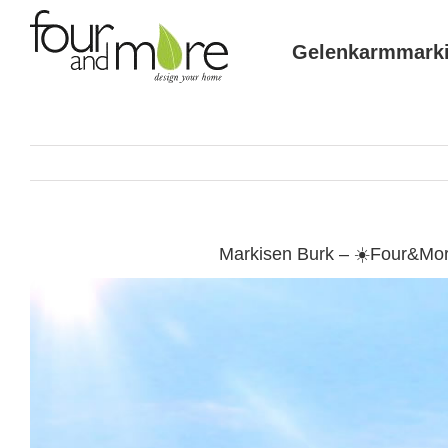
Skip
to
Gelenkarmmark
content
Markisen Burk – ☀️Four&Mor