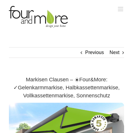
Skip
to
content
Previous
Next
Markisen Clausen – ☀️Four&More:
✓Gelenkarmmarkise, Halbkassettenmarkise,
Vollkassettenmarkise, Sonnenschutz