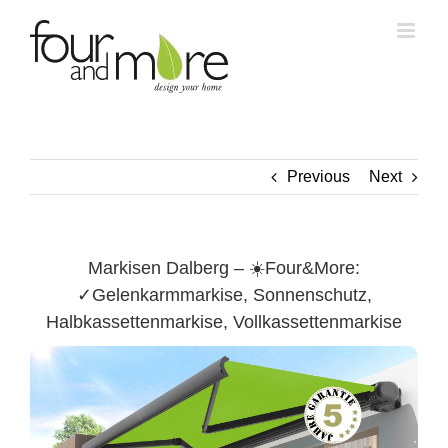
Skip
to
content
Previous
Next
Markisen Dalberg – ☀️Four&More:
✓Gelenkarmmarkise, Sonnenschutz,
Halbkassettenmarkise, Vollkassettenmarkise