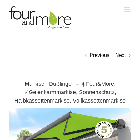
Skip
to
content
Previous
Next
Markisen Dußlingen – ☀️Four&More:
✓Gelenkarmmarkise, Sonnenschutz,
Halbkassettenmarkise, Vollkassettenmarkise