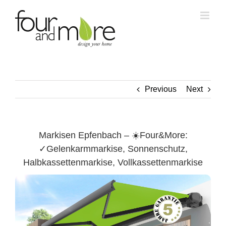
Skip
to
content
Previous
Next
Markisen Epfenbach – ☀️Four&More:
✓Gelenkarmmarkise, Sonnenschutz,
Halbkassettenmarkise, Vollkassettenmarkise