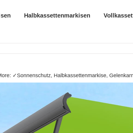
isen
Halbkassettenmarkisen
Vollkasse
More: ✓Sonnenschutz, Halbkassettenmarkise, Gelenkarm