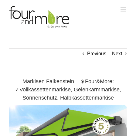
Skip
to
content
Previous
Next
Markisen Falkenstein – ☀️Four&More:
✓Vollkassettenmarkise, Gelenkarmmarkise,
Sonnenschutz, Halbkassettenmarkise