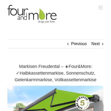
Skip
to
content
Previous
Next
Markisen Freudental – ☀️Four&More:
✓Halbkassettenmarkise, Sonnenschutz,
Gelenkarmmarkise, Vollkassettenmarkise