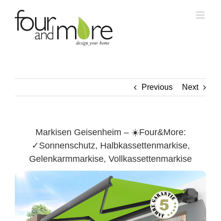
Skip
to
content
Previous
Next
Markisen Geisenheim – ☀️Four&More:
✓Sonnenschutz, Halbkassettenmarkise,
Gelenkarmmarkise, Vollkassettenmarkise