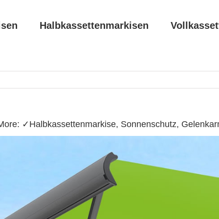
isen
Halbkassettenmarkisen
Vollkasse
ore: ✓Halbkassettenmarkise, Sonnenschutz, Gelenkarm