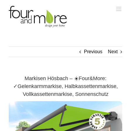
Skip
to
content
Previous
Next
Markisen Hösbach – ☀️Four&More:
✓Gelenkarmmarkise, Halbkassettenmarkise,
Vollkassettenmarkise, Sonnenschutz