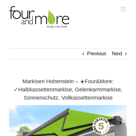
Skip
to
content
Previous
Next
Markisen Hohenstein – ☀️Four&More:
✓Halbkassettenmarkise, Gelenkarmmarkise,
Sonnenschutz, Vollkassettenmarkise