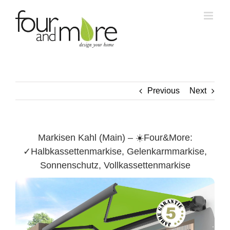
Skip
to
content
Previous
Next
Markisen Kahl (Main) – ☀️Four&More:
✓Halbkassettenmarkise, Gelenkarmmarkise,
Sonnenschutz, Vollkassettenmarkise