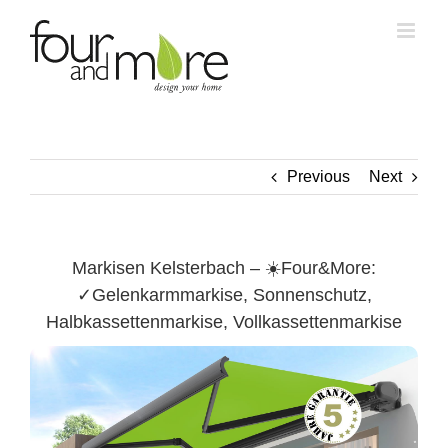
Skip
to
content
Previous
Next
Markisen Kelsterbach – ☀️Four&More:
✓Gelenkarmmarkise, Sonnenschutz,
Halbkassettenmarkise, Vollkassettenmarkise