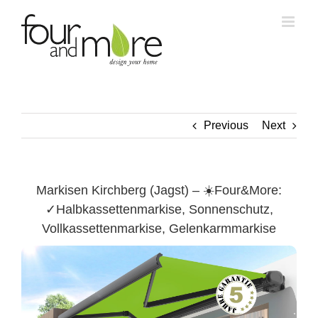
Skip
to
content
Previous
Next
Markisen Kirchberg (Jagst) – ☀️Four&More:
✓Halbkassettenmarkise, Sonnenschutz,
Vollkassettenmarkise, Gelenkarmmarkise