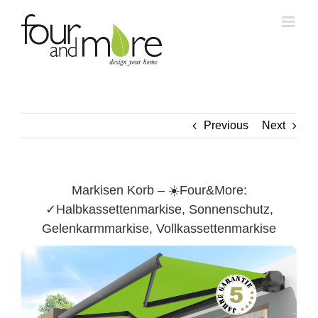
Skip
to
content
Previous
Next
Markisen Korb – ☀️Four&More:
✓Halbkassettenmarkise, Sonnenschutz,
Gelenkarmmarkise, Vollkassettenmarkise