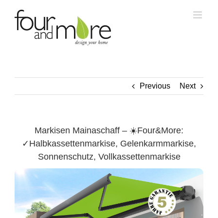
Skip
to
content
Previous
Next
Markisen Mainaschaff – ☀️Four&More:
✓Halbkassettenmarkise, Gelenkarmmarkise,
Sonnenschutz, Vollkassettenmarkise