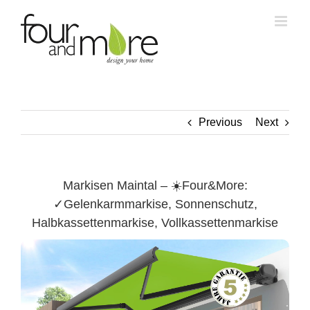
Skip
to
content
Previous
Next
Markisen Maintal – ☀️Four&More:
✓Gelenkarmmarkise, Sonnenschutz,
Halbkassettenmarkise, Vollkassettenmarkise