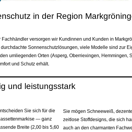
nschutz in der Region Markgrönin
ter Fachhändler versorgen wir Kundinnen und Kunden in Markgr
d durchdachte Sonnenschutzlösungen, viele Modelle sind zur E
 den umliegenden Orten (
Asperg
,
Oberriexingen
,
Hemmingen
,
S
fort und Schutz erhält.
g und leistungsstark
ntscheiden Sie sich für die
Sie mögen Schneeweiß, dezentes
Kassettenmarkise — ganz
zeitlose Stoffdesigns, die sich
sende Breite (2,00 bis 5,60
auch an den charmanten Fachwerk