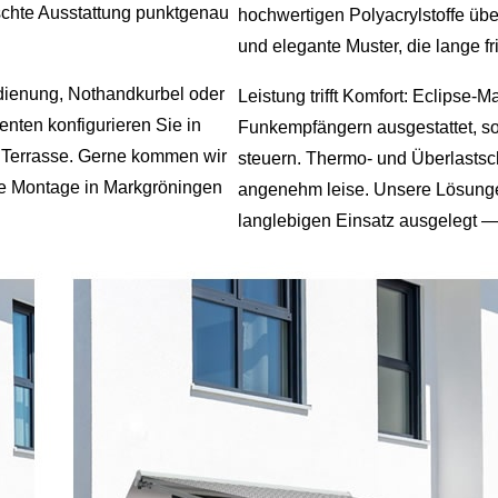
schte Ausstattung punktgenau
hochwertigen Polyacrylstoffe übe
und elegante Muster, die lange fr
dienung, Nothandkurbel oder
Leistung trifft Komfort: Eclipse
nten konfigurieren Sie in
Funkempfängern ausgestattet, s
e Terrasse. Gerne kommen wir
steuern. Thermo‑ und Überlastsch
te Montage in Markgröningen
angenehm leise. Unsere Lösunge
langlebigen Einsatz ausgelegt — i