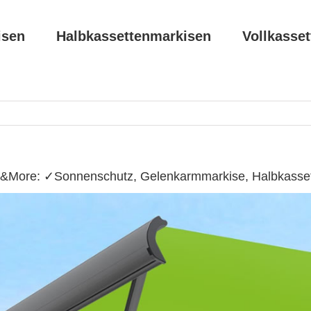
isen
Halbkassettenmarkisen
Vollkasse
r&More: ✓Sonnenschutz, Gelenkarmmarkise, Halbkassett