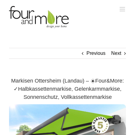
Skip
to
content
Previous
Next
Markisen Ottersheim (Landau) – ☀️Four&More:
✓Halbkassettenmarkise, Gelenkarmmarkise,
Sonnenschutz, Vollkassettenmarkise
Ottersheim