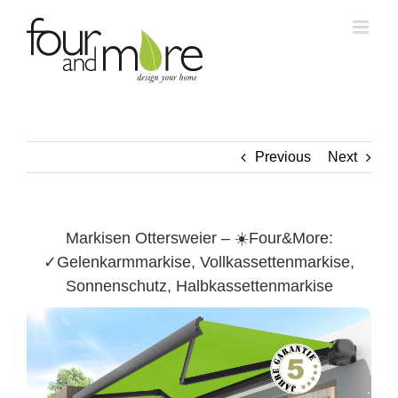
Skip
to
content
Previous
Next
Markisen Ottersweier – ☀️Four&More:
✓Gelenkarmmarkise, Vollkassettenmarkise,
Sonnenschutz, Halbkassettenmarkise