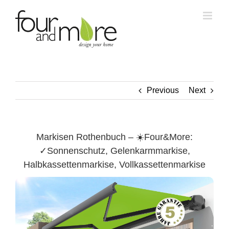
Skip
to
content
Previous
Next
Markisen Rothenbuch – ☀️Four&More:
✓Sonnenschutz, Gelenkarmmarkise,
Halbkassettenmarkise, Vollkassettenmarkise