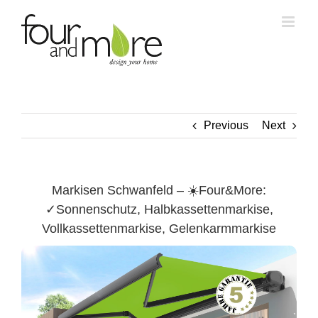
Skip
to
content
Previous
Next
Markisen Schwanfeld – ☀️Four&More:
✓Sonnenschutz, Halbkassettenmarkise,
Vollkassettenmarkise, Gelenkarmmarkise