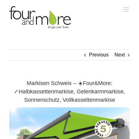
Skip
to
content
Previous
Next
Markisen Schweix – ☀️Four&More:
✓Halbkassettenmarkise, Gelenkarmmarkise,
Sonnenschutz, Vollkassettenmarkise