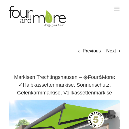
Skip
to
content
Previous
Next
Markisen Trechtingshausen – ☀️Four&More:
✓Halbkassettenmarkise, Sonnenschutz,
Gelenkarmmarkise, Vollkassettenmarkise