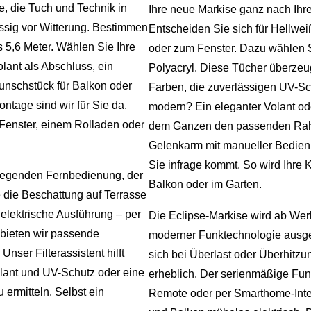
, die Tuch und Technik in
Ihre neue Markise ganz nach Ih
ässig vor Witterung. Bestimmen
Entscheiden Sie sich für Hellwe
 5,6 Meter. Wählen Sie Ihre
oder zum Fenster. Dazu wählen 
lant als Abschluss, ein
Polyacryl. Diese Tücher überzeug
unschstück für Balkon oder
Farben, die zuverlässigen UV-Sch
ntage sind wir für Sie da.
modern? Ein eleganter Volant o
Fenster, einem Rolladen oder
dem Ganzen den passenden Rahm
Gelenkarm mit manueller Bedienu
Sie infrage kommt. So wird Ihre
iliegenden Fernbedienung, der
Balkon oder im Garten.
 die Beschattung auf Terrasse
elektrische Ausführung – per
Die Eclipse-Markise wird ab Wer
 bieten wir passende
moderner Funktechnologie ausges
nser Filterassistent hilft
sich bei Überlast oder Überhitzu
Volant und UV-Schutz oder eine
erheblich. Der serienmäßige Fun
ermitteln. Selbst ein
Remote oder per Smarthome-Integ