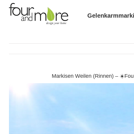
Skip
to
Gelenkarmmark
content
Markisen Weilen (Rinnen) – ☀️Fo