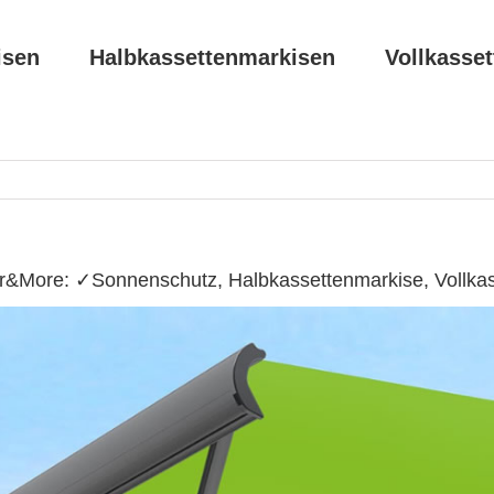
isen
Halbkassettenmarkisen
Vollkasse
ur&More: ✓Sonnenschutz, Halbkassettenmarkise, Vollka