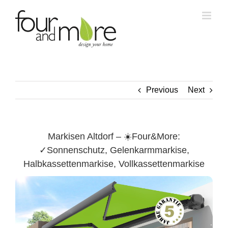
Skip
to
content
Previous
Next
Markisen Altdorf – ☀️Four&More:
✓Sonnenschutz, Gelenkarmmarkise,
Halbkassettenmarkise, Vollkassettenmarkise
Altdorf