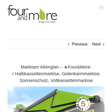
Skip
to
content
Previous
Next
Markisen Altenglan – ☀️Four&More:
✓Halbkassettenmarkise, Gelenkarmmarkise,
Sonnenschutz, Vollkassettenmarkise