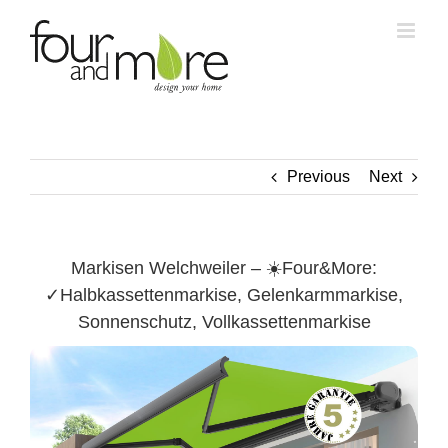
Skip
to
content
Previous
Next
Markisen Welchweiler – ☀️Four&More:
✓Halbkassettenmarkise, Gelenkarmmarkise,
Sonnenschutz, Vollkassettenmarkise