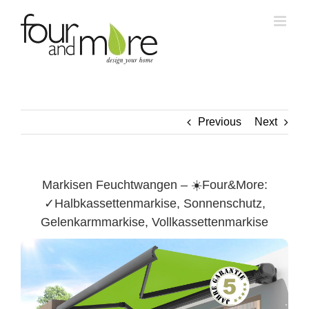
Skip
to
content
Previous
Next
Markisen Feuchtwangen – ☀️Four&More:
✓Halbkassettenmarkise, Sonnenschutz,
Gelenkarmmarkise, Vollkassettenmarkise