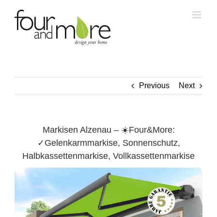
Skip
to
content
Previous
Next
Markisen Alzenau – ☀️Four&More:
✓Gelenkarmmarkise, Sonnenschutz,
Halbkassettenmarkise, Vollkassettenmarkise