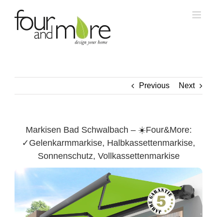
Skip
to
content
Previous
Next
Markisen Bad Schwalbach – ☀️Four&More:
✓Gelenkarmmarkise, Halbkassettenmarkise,
Sonnenschutz, Vollkassettenmarkise