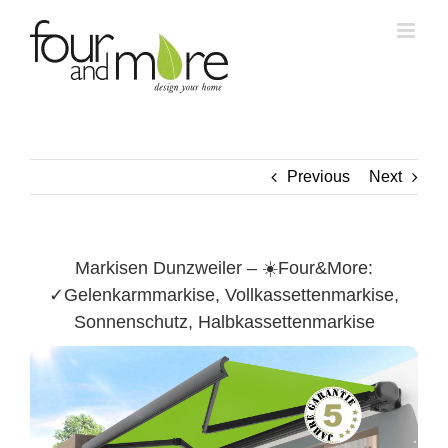
Skip
to
content
Previous
Next
Markisen Dunzweiler – ☀️Four&More:
✓Gelenkarmmarkise, Vollkassettenmarkise,
Sonnenschutz, Halbkassettenmarkise