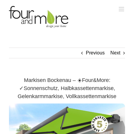
Skip
to
content
Previous
Next
Markisen Bockenau – ☀️Four&More:
✓Sonnenschutz, Halbkassettenmarkise,
Gelenkarmmarkise, Vollkassettenmarkise