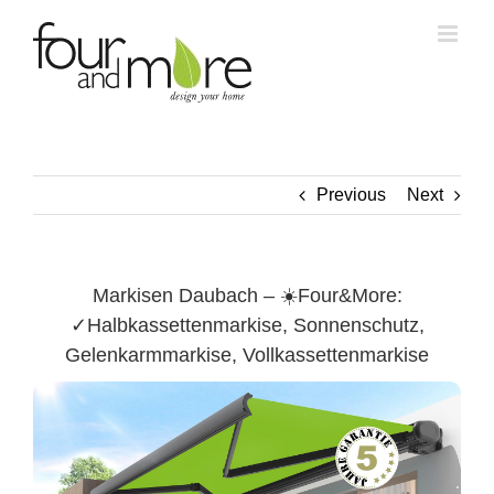
Skip
to
content
Previous
Next
Markisen Daubach – ☀️Four&More:
✓Halbkassettenmarkise, Sonnenschutz,
Gelenkarmmarkise, Vollkassettenmarkise