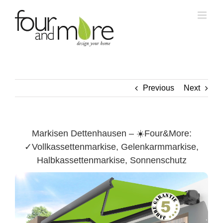
Skip
to
content
Previous
Next
Markisen Dettenhausen – ☀️Four&More:
✓Vollkassettenmarkise, Gelenkarmmarkise,
Halbkassettenmarkise, Sonnenschutz